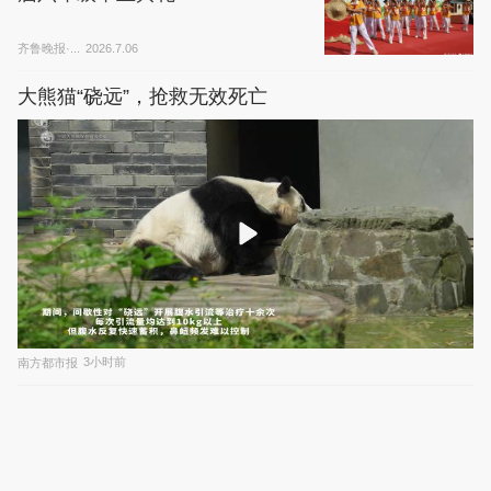
齐鲁晚报·...
2026.7.06
大熊猫“硗远”，抢救无效死亡
南方都市报
3小时前