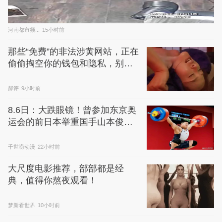
河南都市频...
15小时前
那些“免费”的非法涉黄网站，正在
偷偷掏空你的钱包和隐私，别不
信
郝评
9小时前
8.6日：大跌眼镜！曾参加东京奥
运会的前日本举重国手山本俊
树，因偷鸡蛋被警方逮捕
千世唠动漫
22小时前
大尺度电影推荐，部部都是经
典，值得你熬夜观看！
梦新看世界
10小时前