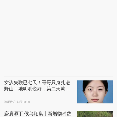
女孩失联已七天！哥哥只身扎进
野山：她明明说好，第二天就回
家
谛听骨语
前天08:29
麋鹿添丁 候鸟翔集丨新增物种数