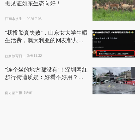
据见证如东生态向好！
江南水乡生...
2026.7.06
“我投胎真失败”，山东女大学生晒
生活费，澳大利亚的网友都共情
了
妍妍教育日...
前天11:32
“连个坐的地方都没有”！深圳网红
步行街遭质疑：好看不好用？官
方回应
南方都市报
5天前