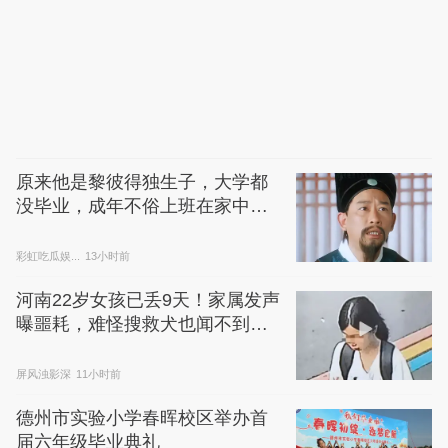
原来他是黎彼得独生子，大学都
没毕业，成年不俗上班在家中啃
老
彩虹吃瓜娱...
13小时前
河南22岁女孩已丢9天！家属发声
曝噩耗，难怪搜救犬也闻不到气
味
屏风浊影深
11小时前
德州市实验小学春晖校区举办首
届六年级毕业典礼