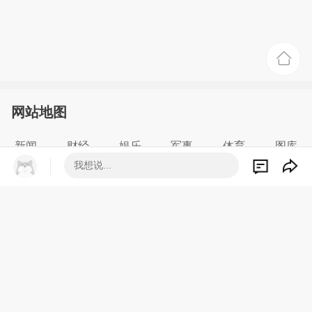
网站地图
新闻
财经
娱乐
军事
体育
图库
汽车
房产
科技
时尚
小说
历史
意见反馈
合作
Copyright © 2023 Sohu All Rights Reserved
搜狐公司 版权所有