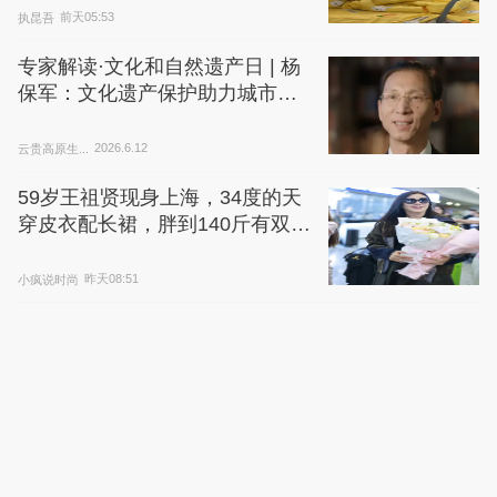
执昆吾
前天05:53
专家解读·文化和自然遗产日 | 杨
保军：文化遗产保护助力城市高
质量发展
云贵高原生...
2026.6.12
59岁王祖贤现身上海，34度的天
穿皮衣配长裙，胖到140斤有双下
巴
小疯说时尚
昨天08:51