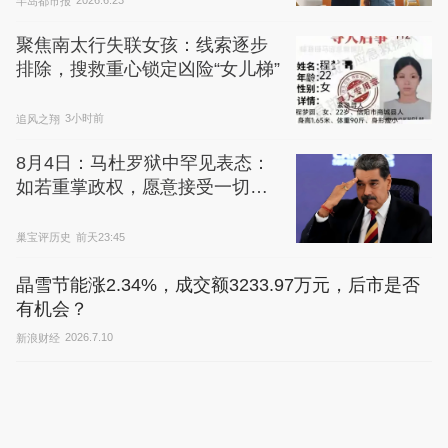
半岛都市报
2026.6.23
聚焦南太行失联女孩：线索逐步
排除，搜救重心锁定凶险“女儿梯”
追风之翔
3小时前
8月4日：马杜罗狱中罕见表态：
如若重掌政权，愿意接受一切对
话
巢宝评历史
前天23:45
晶雪节能涨2.34%，成交额3233.97万元，后市是否
有机会？
新浪财经
2026.7.10