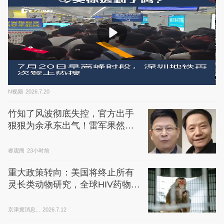
N视频
2026.7.20
竹知了风波彻底失控，官方出手
狠狠为余承东出气！雷军果然没
说错
睿观阁
23小时前
重大政策转向：美国将终止所有
灵长类动物研究，全球HIV药物研
发恐失关键“试验场”
京津冀消息...
2026.7.12