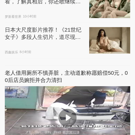
看，了解真相后，你还敢继续浏
览吗
梦新看世界
10小时前
日本大尺度影片推荐！《21世纪
女子》多段人生切片，道尽现代
女性的爱与慌
西鑫娱乐
8小时前
老人借用厕所不慎弄脏，主动道歉称愿赔偿50元，0
0后店员婉拒并合力清扫