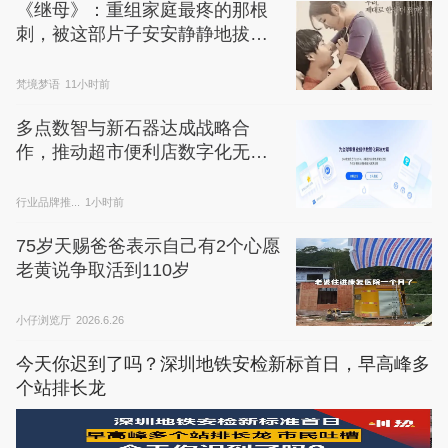
《继母》：重组家庭最疼的那根
刺，被这部片子安安静静地拔了
出来
梵境梦语
11小时前
多点数智与新石器达成战略合
作，推动超市便利店数字化无人
车配送
行业品牌推...
1小时前
75岁天赐爸爸表示自己有2个心愿 
老黄说争取活到110岁
小仔浏览厅
2026.6.26
今天你迟到了吗？深圳地铁安检新标首日，早高峰多
个站排长龙